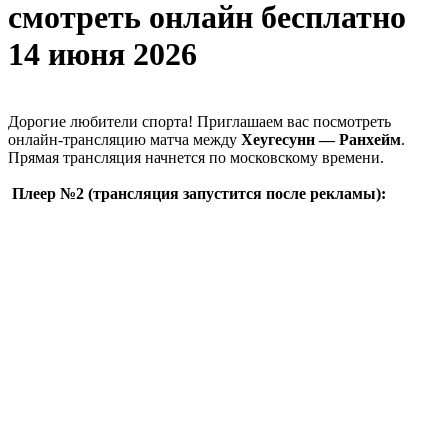
смотреть онлайн бесплатно
14 июня 2026
Дорогие любители спорта! Приглашаем вас посмотреть
онлайн-трансляцию матча между
Хеугесунн — Ранхейм
.
Прямая трансляция начнется по московскому времени.
Плеер №2 (трансляция запустится после рекламы):