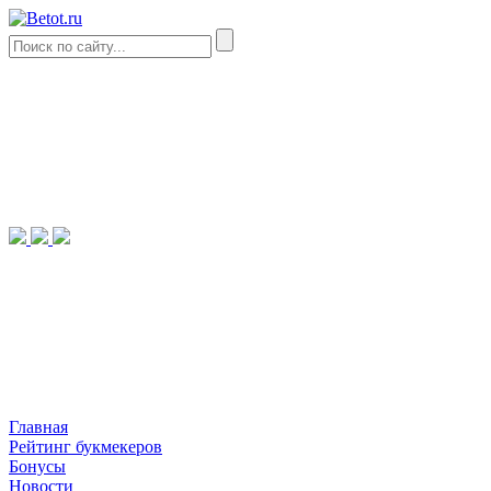
Главная
Рейтинг букмекеров
Бонусы
Новости