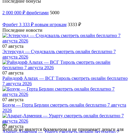
Последние бонусы
2 000 000 ₽ фрибетами
5000
Фрибет 3 333 ₽ новым игрокам
3333 ₽
Последние новости
07 августа
Эстерсунд — Сундсвалль смотреть онлайн бесплатно 7
августа 2026
07 августа
Райндорф Альтах — ВСГ Тироль смотреть онлайн бесплатно
7 августа 2026
07 августа
Бохум — Герта Берлин смотреть онлайн бесплатно 7 августа
2026
07 августа
Betot.ru не явялется букмекером и не принимает деньги для
Арарат-Армения — Урарту смотреть онлайн бесплатно 7