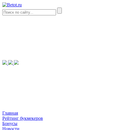
Главная
Рейтинг букмекеров
Бонусы
Новости