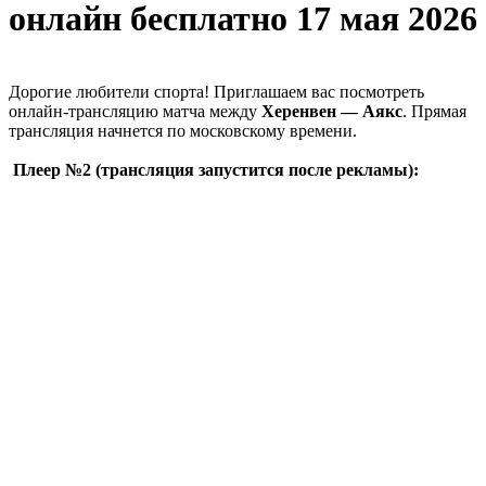
онлайн бесплатно 17 мая 2026
Дорогие любители спорта! Приглашаем вас посмотреть
онлайн-трансляцию матча между
Херенвен — Аякс
. Прямая
трансляция начнется по московскому времени.
Плеер №2 (трансляция запустится после рекламы):