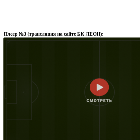
Плеер №3 (трансляция на сайте БК ЛЕОН):