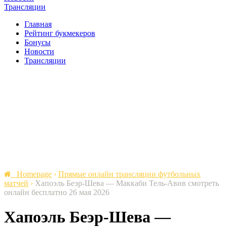
Трансляции
Главная
Рейтинг букмекеров
Бонусы
Новости
Трансляции
Homepage
›
Прямые онлайн трансляции футбольных
матчей
›
Хапоэль Беэр-Шева — Маккаби Тель-Авив смотреть
онлайн бесплатно 26 мая 2026
Хапоэль Беэр-Шева —