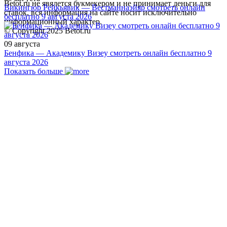
Betot.ru не явялется букмекером и не принимает деньги для
Викингюр Рейкьявик — Вестманнаэйяр смотреть онлайн
ставок, вся информация на сайте носит исключительно
бесплатно 9 августа 2026
информационный характер.
© Copyright 2025 Betot.ru
09 августа
Бенфика — Академику Визеу смотреть онлайн бесплатно 9
августа 2026
Показать больше