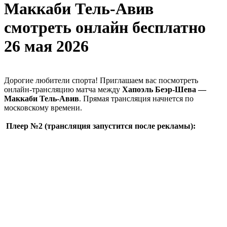
Маккаби Тель-Авив
смотреть онлайн бесплатно
26 мая 2026
Дорогие любители спорта! Приглашаем вас посмотреть
онлайн-трансляцию матча между
Хапоэль Беэр-Шева —
Маккаби Тель-Авив
. Прямая трансляция начнется по
московскому времени.
Плеер №2 (трансляция запустится после рекламы):