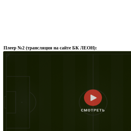
Плеер №2 (трансляция на сайте БК ЛЕОН):