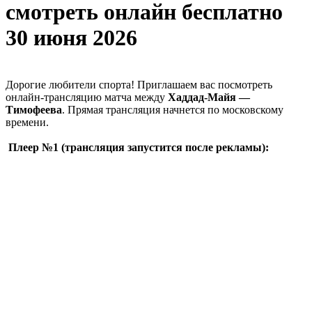
смотреть онлайн бесплатно
30 июня 2026
Дорогие любители спорта! Приглашаем вас посмотреть
онлайн-трансляцию матча между
Хаддад-Майя —
Тимофеева
. Прямая трансляция начнется по московскому
времени.
Плеер №1 (трансляция запустится после рекламы):