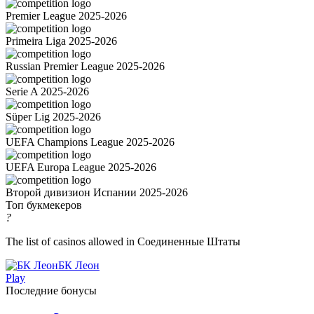
Premier League 2025-2026
Primeira Liga 2025-2026
Russian Premier League 2025-2026
Serie A 2025-2026
Süper Lig 2025-2026
UEFA Champions League 2025-2026
UEFA Europa League 2025-2026
Второй дивизион Испании 2025-2026
Топ букмекеров
?
The list of casinos allowed in Соединенные Штаты
БК Леон
Play
Последние бонусы