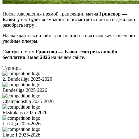
После завершения прямой трансляции матча
Грикспор —
Блокс
у вас будет возможность посмотреть повтор и детально
разобрать игру.
Наслаждайтесь онлайн-трансляцией в высоком качестве через
удобные плееры.
Смотрите матч
Грикспор — Блокс смотреть онлайн
бесплатно 8 мая 2026
на нашем сайте.
Турниры
2. Bundesliga 2025-2026
Bundesliga 2025-2026
Championship 2025-2026
Ekstraklasa 2025-2026
La Liga 2025-2026
Ligue 1 2025-2026