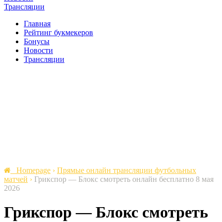
Трансляции
Главная
Рейтинг букмекеров
Бонусы
Новости
Трансляции
Homepage
›
Прямые онлайн трансляции футбольных
матчей
›
Грикспор — Блокс смотреть онлайн бесплатно 8 мая
2026
Грикспор — Блокс смотреть