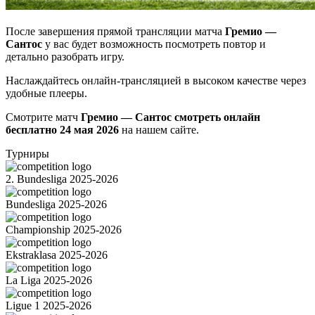
После завершения прямой трансляции матча
Гремио —
Сантос
у вас будет возможность посмотреть повтор и
детально разобрать игру.
Наслаждайтесь онлайн-трансляцией в высоком качестве через
удобные плееры.
Смотрите матч
Гремио — Сантос смотреть онлайн
бесплатно 24 мая 2026
на нашем сайте.
Турниры
2. Bundesliga 2025-2026
Bundesliga 2025-2026
Championship 2025-2026
Ekstraklasa 2025-2026
La Liga 2025-2026
Ligue 1 2025-2026