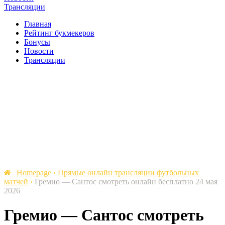
Трансляции
Главная
Рейтинг букмекеров
Бонусы
Новости
Трансляции
Homepage
›
Прямые онлайн трансляции футбольных
матчей
›
Гремио — Сантос смотреть онлайн бесплатно 24 мая
2026
Гремио — Сантос смотреть