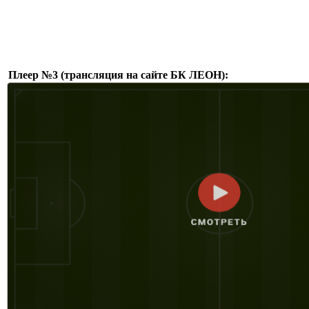
Плеер №3 (трансляция на сайте БК ЛЕОН):