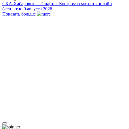
СКА-Хабаровск — Спартак Кострома смотреть онлайн
бесплатно 9 августа 2026
Показать больше