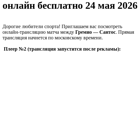
онлайн бесплатно 24 мая 2026
Дорогие любители спорта! Приглашаем вас посмотреть
онлайн-трансляцию матча между
Гремио — Сантос
. Прямая
трансляция начнется по московскому времени.
Плеер №2 (трансляция запустится после рекламы):