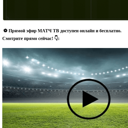
⚽️ Прямой эфир МАТЧ ТВ доступен онлайн и бесплатно.
Смотрите прямо сейчас! 👇: