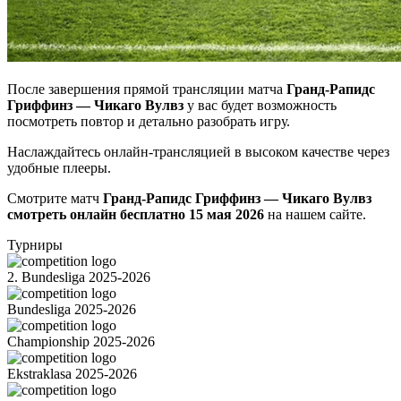
После завершения прямой трансляции матча
Гранд-Рапидс
Гриффинз — Чикаго Вулвз
у вас будет возможность
посмотреть повтор и детально разобрать игру.
Наслаждайтесь онлайн-трансляцией в высоком качестве через
удобные плееры.
Смотрите матч
Гранд-Рапидс Гриффинз — Чикаго Вулвз
смотреть онлайн бесплатно 15 мая 2026
на нашем сайте.
Турниры
2. Bundesliga 2025-2026
Bundesliga 2025-2026
Championship 2025-2026
Ekstraklasa 2025-2026