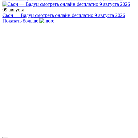
09 августа
Сьон — Вадуц смотреть онлайн бесплатно 9 августа 2026
Показать больше