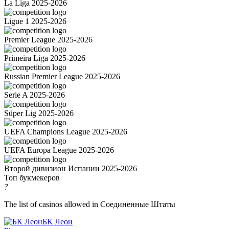
La Liga 2025-2026
Ligue 1 2025-2026
Premier League 2025-2026
Primeira Liga 2025-2026
Russian Premier League 2025-2026
Serie A 2025-2026
Süper Lig 2025-2026
UEFA Champions League 2025-2026
UEFA Europa League 2025-2026
Второй дивизион Испании 2025-2026
Топ букмекеров
?
The list of casinos allowed in Соединенные Штаты
БК Леон