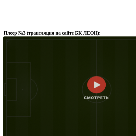
Плеер №3 (трансляция на сайте БК ЛЕОН):