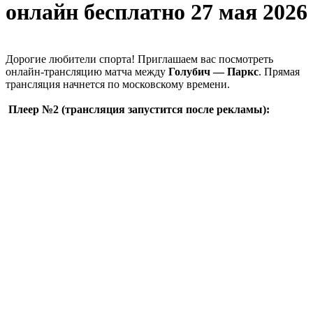
онлайн бесплатно 27 мая 2026
Дорогие любители спорта! Приглашаем вас посмотреть
онлайн-трансляцию матча между
Голубич — Паркс
. Прямая
трансляция начнется по московскому времени.
Плеер №2 (трансляция запустится после рекламы):