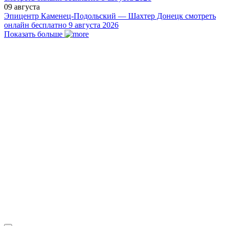
09 августа
Эпицентр Каменец-Подольский — Шахтер Донецк смотреть
онлайн бесплатно 9 августа 2026
Показать больше