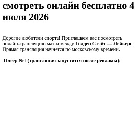
смотреть онлайн бесплатно 4
июля 2026
Дорогие любители спорта! Приглашаем вас посмотреть
онлайн-трансляцию матча между
Голден Стэйт — Лейкерс
.
Прямая трансляция начнется по московскому времени.
Плеер №1 (трансляция запустится после рекламы):