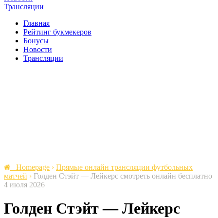
Трансляции
Главная
Рейтинг букмекеров
Бонусы
Новости
Трансляции
Homepage
›
Прямые онлайн трансляции футбольных
матчей
›
Голден Стэйт — Лейкерс смотреть онлайн бесплатно
4 июля 2026
Голден Стэйт — Лейкерс