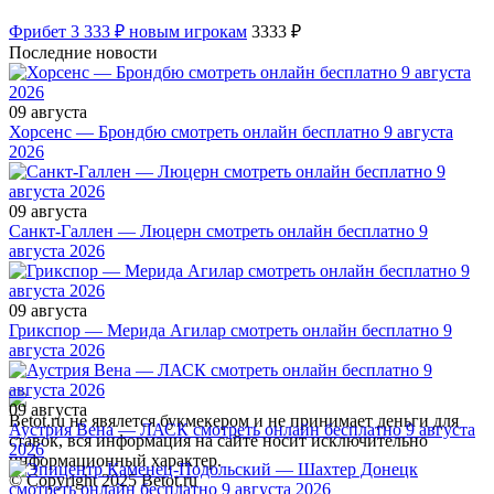
Фрибет 3 333 ₽ новым игрокам
3333 ₽
Последние новости
09 августа
Хорсенс — Брондбю смотреть онлайн бесплатно 9 августа
2026
09 августа
Санкт-Галлен — Люцерн смотреть онлайн бесплатно 9
августа 2026
09 августа
Грикспор — Мерида Агилар смотреть онлайн бесплатно 9
августа 2026
09 августа
Betot.ru не явялется букмекером и не принимает деньги для
Аустрия Вена — ЛАСК смотреть онлайн бесплатно 9 августа
ставок, вся информация на сайте носит исключительно
2026
информационный характер.
© Copyright 2025 Betot.ru