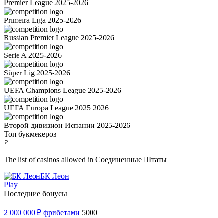
Premier League 2025-2026
Primeira Liga 2025-2026
Russian Premier League 2025-2026
Serie A 2025-2026
Süper Lig 2025-2026
UEFA Champions League 2025-2026
UEFA Europa League 2025-2026
Второй дивизион Испании 2025-2026
Топ букмекеров
?
The list of casinos allowed in Соединенные Штаты
БК Леон
Play
Последние бонусы
2 000 000 ₽ фрибетами
5000