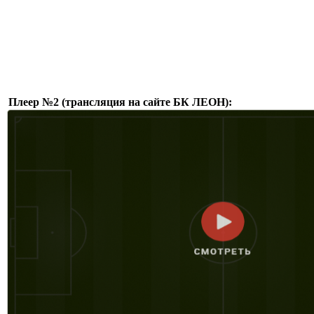
Плеер №2 (трансляция на сайте БК ЛЕОН):