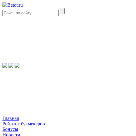
Главная
Рейтинг букмекеров
Бонусы
Новости