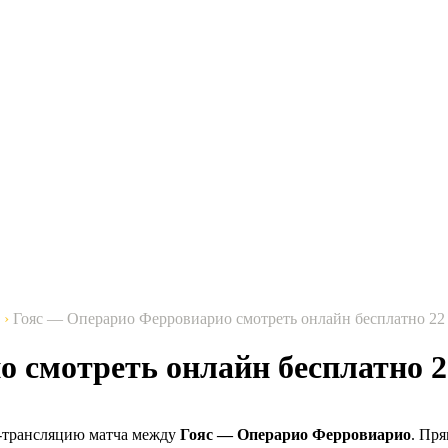
›
Гояс — Операрио Ферровиарио смотреть онлайн бесплатно 22
 смотреть онлайн бесплатно 2
н-трансляцию матча между
Гояс — Операрио Ферровиарио
. Пря