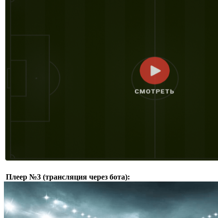
Плеер №3 (трансляция через бота):