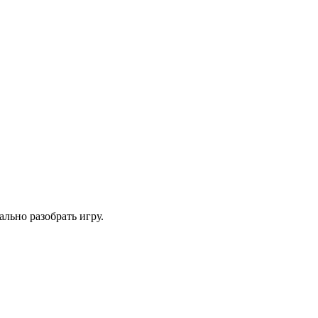
ально разобрать игру.