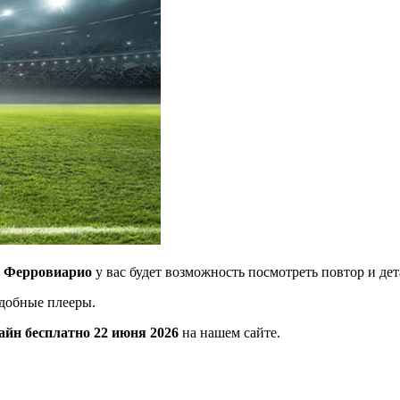
о Ферровиарио
у вас будет возможность посмотреть повтор и дет
удобные плееры.
йн бесплатно 22 июня 2026
на нашем сайте.