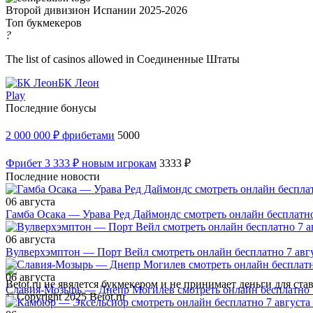
Второй дивизион Испании 2025-2026
Топ букмекеров
?
The list of casinos allowed in Соединенные Штаты
БК Леон
Play
Последние бонусы
2 000 000 ₽ фрибетами
5000
Фрибет 3 333 ₽ новым игрокам
3333 ₽
Последние новости
06 августа
Гамба Осака — Урава Ред Даймондс смотреть онлайн бесплатно
06 августа
Вулверхэмптон — Порт Вейл смотреть онлайн бесплатно 7 авг
06 августа
Betot.ru не явялется букмекером и не принимает деньги для с
Славия-Мозырь — Днепр Могилев смотреть онлайн бесплатно 7
© Copyright 2025 Betot.ru