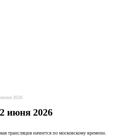
 июня 2026
2 июня 2026
мая трансляция начнется по московскому времени.