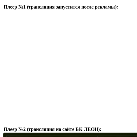
Плеер №1 (трансляция запустится после рекламы):
Плеер №2 (трансляция на сайте БК ЛЕОН):