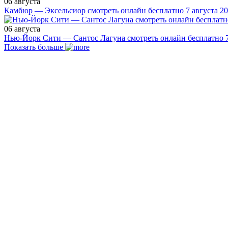
06 августа
Камбюр — Эксельсиор смотреть онлайн бесплатно 7 августа 2
06 августа
Нью-Йорк Сити — Сантос Лагуна смотреть онлайн бесплатно 7
Показать больше