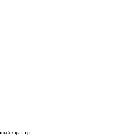
нный характер.