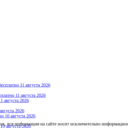
латно 11 августа 2026
августа 2026
тавок, вся информация на сайте носит исключительно информацио
10 августа 2026