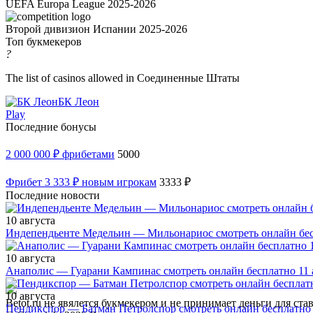
UEFA Europa League 2025-2026
Второй дивизион Испании 2025-2026
Топ букмекеров
?
The list of casinos allowed in Соединенные Штаты
БК Леон
Play
Последние бонусы
2 000 000 ₽ фрибетами
5000
Фрибет 3 333 ₽ новым игрокам
3333 ₽
Последние новости
10 августа
Индепендьенте Медельин — Мильонариос смотреть онлайн бесп
10 августа
Анаполис — Гуарани Кампинас смотреть онлайн бесплатно 11 
10 августа
Betot.ru не явялется букмекером и не принимает деньги для с
Пендикспор — Батман Петролспор смотреть онлайн бесплатно 