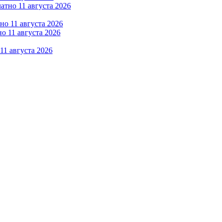
о 11 августа 2026
1 августа 2026