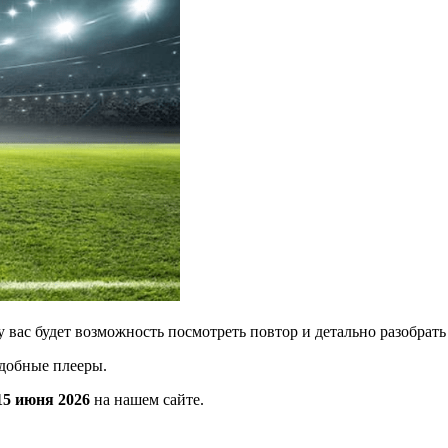
у вас будет возможность посмотреть повтор и детально разобрать 
удобные плееры.
15 июня 2026
на нашем сайте.