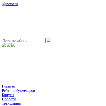
Главная
Рейтинг букмекеров
Бонусы
Новости
Трансляции