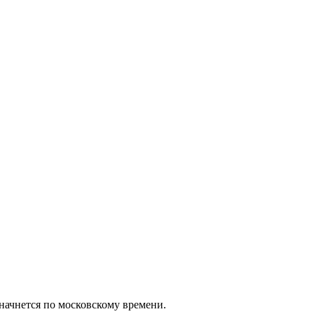
 начнется по московскому времени.