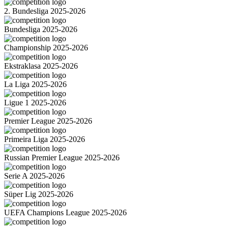
2. Bundesliga 2025-2026
Bundesliga 2025-2026
Championship 2025-2026
Ekstraklasa 2025-2026
La Liga 2025-2026
Ligue 1 2025-2026
Premier League 2025-2026
Primeira Liga 2025-2026
Russian Premier League 2025-2026
Serie A 2025-2026
Süper Lig 2025-2026
UEFA Champions League 2025-2026