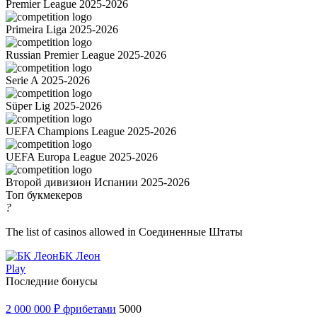
Premier League 2025-2026
Primeira Liga 2025-2026
Russian Premier League 2025-2026
Serie A 2025-2026
Süper Lig 2025-2026
UEFA Champions League 2025-2026
UEFA Europa League 2025-2026
Второй дивизион Испании 2025-2026
Топ букмекеров
?
The list of casinos allowed in Соединенные Штаты
БК Леон
Play
Последние бонусы
2 000 000 ₽ фрибетами
5000