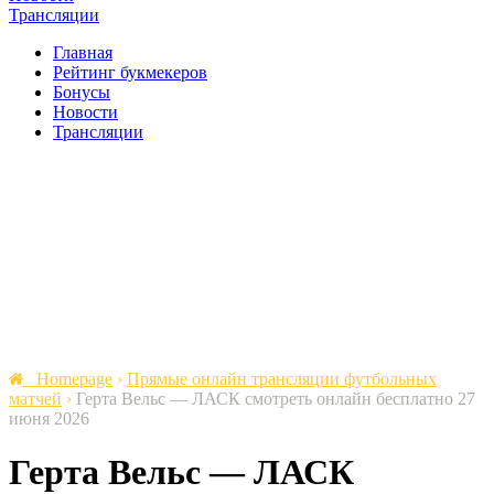
Трансляции
Главная
Рейтинг букмекеров
Бонусы
Новости
Трансляции
Homepage
›
Прямые онлайн трансляции футбольных
матчей
›
Герта Вельс — ЛАСК смотреть онлайн бесплатно 27
июня 2026
Герта Вельс — ЛАСК