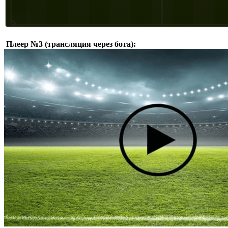
Плеер №3 (трансляция через бота):