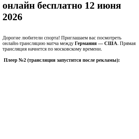
онлайн бесплатно 12 июня
2026
Дорогие любители спорта! Приглашаем вас посмотреть
онлайн-трансляцию матча между
Германия — США
. Прямая
трансляция начнется по московскому времени.
Плеер №2 (трансляция запустится после рекламы):