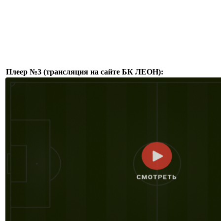
Плеер №3 (трансляция на сайте БК ЛЕОН):