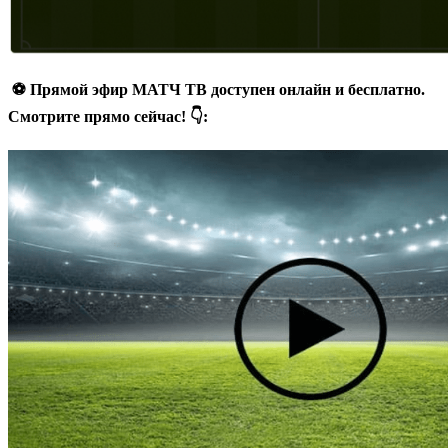
⚽️ Прямой эфир МАТЧ ТВ доступен онлайн и бесплатно.
Смотрите прямо сейчас! 👇: