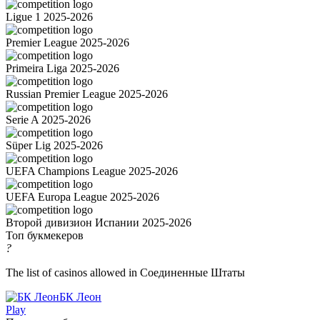
Ligue 1 2025-2026
Premier League 2025-2026
Primeira Liga 2025-2026
Russian Premier League 2025-2026
Serie A 2025-2026
Süper Lig 2025-2026
UEFA Champions League 2025-2026
UEFA Europa League 2025-2026
Второй дивизион Испании 2025-2026
Топ букмекеров
?
The list of casinos allowed in Соединенные Штаты
БК Леон
Play