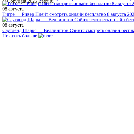
© Copyright 2025 Betot.ru
08 августа
Тигре — Ривер Плейт смотреть онлайн бесплатно 8 августа 20
08 августа
Саутленд Шаркс — Веллингтон Сэйнтс смотреть онлайн беспла
Показать больше