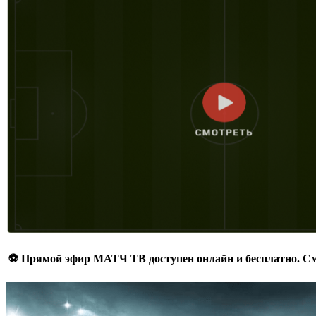
⚽️ Прямой эфир МАТЧ ТВ доступен онлайн и бесплатно. Смо