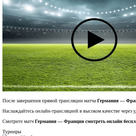
После завершения прямой трансляции матча
Германия — Фра
Наслаждайтесь онлайн-трансляцией в высоком качестве через 
Смотрите матч
Германия — Франция смотреть онлайн беспл
Турниры