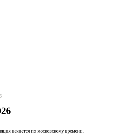
6
026
ляция начнется по московскому времени.