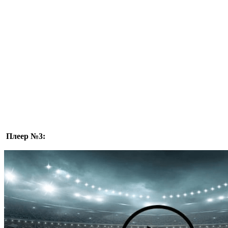
Плеер №3: