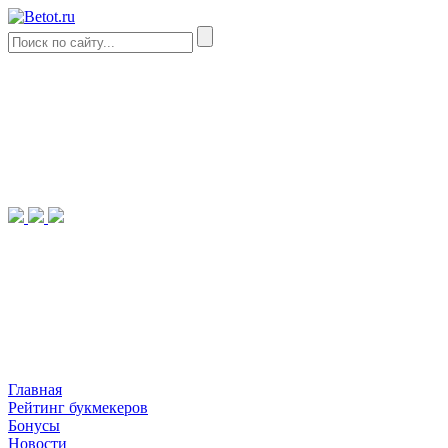
Главная
Рейтинг букмекеров
Бонусы
Новости