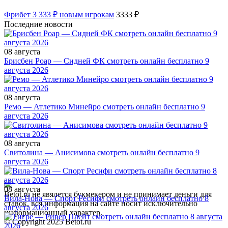
Фрибет 3 333 ₽ новым игрокам
3333 ₽
Последние новости
08 августа
Брисбен Роар — Сидней ФК смотреть онлайн бесплатно 9
августа 2026
08 августа
Ремо — Атлетико Минейро смотреть онлайн бесплатно 9
августа 2026
08 августа
Свитолина — Анисимова смотреть онлайн бесплатно 9
августа 2026
08 августа
Betot.ru не явялется букмекером и не принимает деньги для
Вила-Нова — Спорт Ресифи смотреть онлайн бесплатно 8
ставок, вся информация на сайте носит исключительно
августа 2026
информационный характер.
© Copyright 2025 Betot.ru