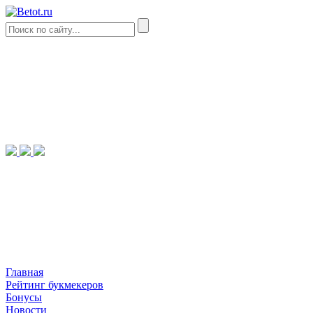
Главная
Рейтинг букмекеров
Бонусы
Новости