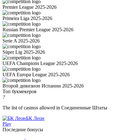
Premier League 2025-2026
Primeira Liga 2025-2026
Russian Premier League 2025-2026
Serie A 2025-2026
Süper Lig 2025-2026
UEFA Champions League 2025-2026
UEFA Europa League 2025-2026
Второй дивизион Испании 2025-2026
Топ букмекеров
?
The list of casinos allowed in Соединенные Штаты
БК Леон
Play
Последние бонусы