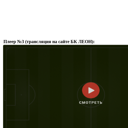
Плеер №3 (трансляция на сайте БК ЛЕОН):