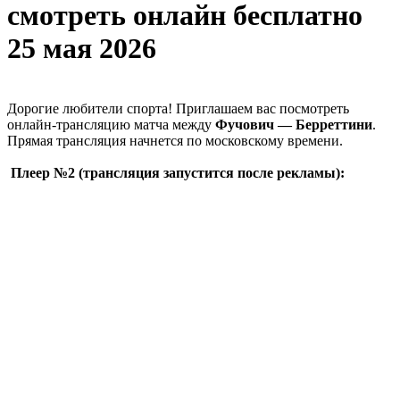
смотреть онлайн бесплатно
25 мая 2026
Дорогие любители спорта! Приглашаем вас посмотреть
онлайн-трансляцию матча между
Фучович — Берреттини
.
Прямая трансляция начнется по московскому времени.
Плеер №2 (трансляция запустится после рекламы):