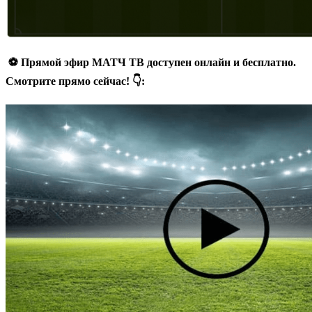
⚽️ Прямой эфир МАТЧ ТВ доступен онлайн и бесплатно.
Смотрите прямо сейчас! 👇: