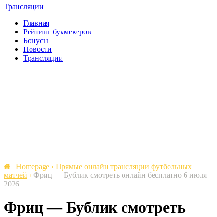
Трансляции
Главная
Рейтинг букмекеров
Бонусы
Новости
Трансляции
Homepage
›
Прямые онлайн трансляции футбольных
матчей
›
Фриц — Бублик смотреть онлайн бесплатно 6 июля
2026
Фриц — Бублик смотреть