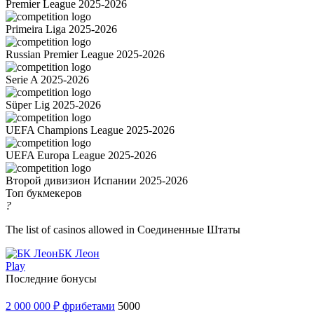
Premier League 2025-2026
Primeira Liga 2025-2026
Russian Premier League 2025-2026
Serie A 2025-2026
Süper Lig 2025-2026
UEFA Champions League 2025-2026
UEFA Europa League 2025-2026
Второй дивизион Испании 2025-2026
Топ букмекеров
?
The list of casinos allowed in Соединенные Штаты
БК Леон
Play
Последние бонусы
2 000 000 ₽ фрибетами
5000