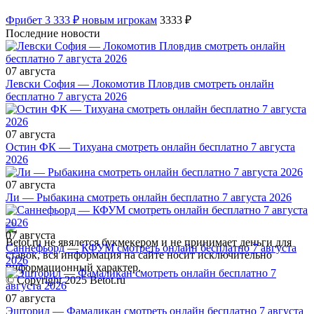
Фрибет 3 333 ₽ новым игрокам
3333 ₽
Последние новости
07 августа
Левски София — Локомотив Пловдив смотреть онлайн
бесплатно 7 августа 2026
07 августа
Остин ФК — Тихуана смотреть онлайн бесплатно 7 августа
2026
07 августа
Ли — Рыбакина смотреть онлайн бесплатно 7 августа 2026
07 августа
Betot.ru не явялется букмекером и не принимает деньги для
Саннефьорд — КФУМ смотреть онлайн бесплатно 7 августа
ставок, вся информация на сайте носит исключительно
2026
информационный характер.
© Copyright 2025 Betot.ru
07 августа
Эшторил — Фамаликан смотреть онлайн бесплатно 7 августа