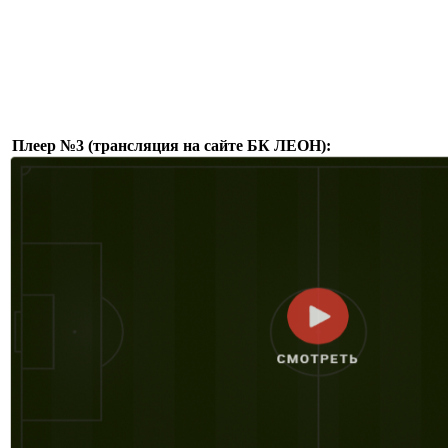
Плеер №3 (трансляция на сайте БК ЛЕОН):