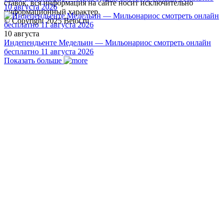
ставок, вся информация на сайте носит исключительно
10 августа 2026
информационный характер.
© Copyright 2025 Betot.ru
10 августа
Индепендьенте Медельин — Мильонариос смотреть онлайн
бесплатно 11 августа 2026
Показать больше