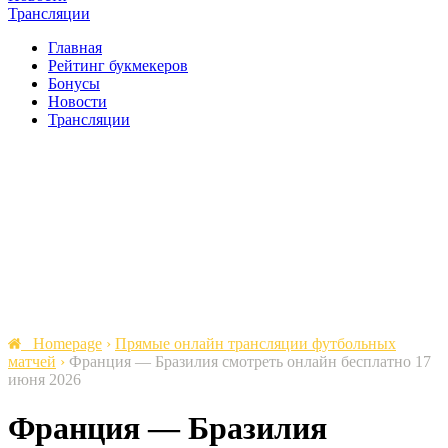
Трансляции
Главная
Рейтинг букмекеров
Бонусы
Новости
Трансляции
Homepage
›
Прямые онлайн трансляции футбольных
матчей
›
Франция — Бразилия смотреть онлайн бесплатно 17
июня 2026
Франция — Бразилия