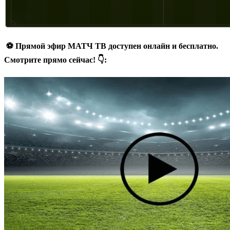
⚽️ Прямой эфир МАТЧ ТВ доступен онлайн и бесплатно.
Смотрите прямо сейчас! 👇: