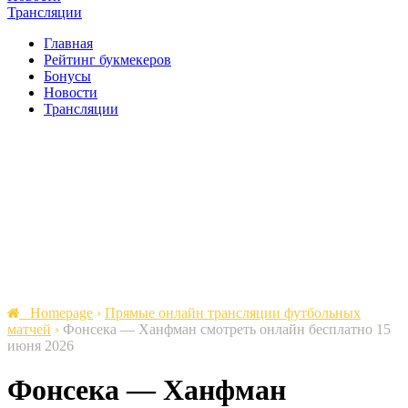
Трансляции
Главная
Рейтинг букмекеров
Бонусы
Новости
Трансляции
Homepage
›
Прямые онлайн трансляции футбольных
матчей
›
Фонсека — Ханфман смотреть онлайн бесплатно 15
июня 2026
Фонсека — Ханфман