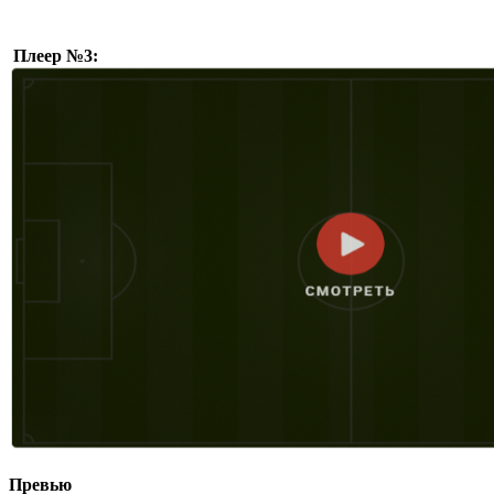
Плеер №3:
Превью