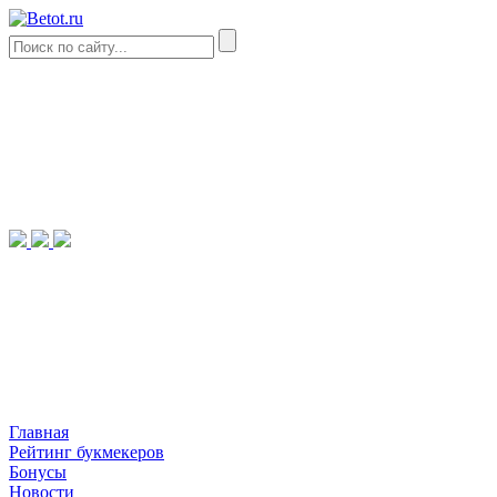
Главная
Рейтинг букмекеров
Бонусы
Новости