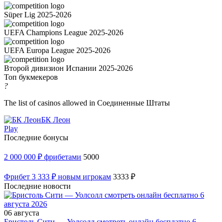
Süper Lig 2025-2026
UEFA Champions League 2025-2026
UEFA Europa League 2025-2026
Второй дивизион Испании 2025-2026
Топ букмекеров
?
The list of casinos allowed in Соединенные Штаты
БК Леон
Play
Последние бонусы
2 000 000 ₽ фрибетами
5000
Фрибет 3 333 ₽ новым игрокам
3333 ₽
Последние новости
06 августа
Бристоль Сити — Уолсолл смотреть онлайн бесплатно 6