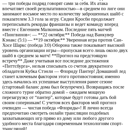
— три победы подряд говорят сами за себя. Их атака
впечатляет своей результативностью—в среднем по лиге они
занимают восьмое место по количеству заброшенных шайб с
показателем 3.3 гола за игру. Сидни Кросби продолжает
переписывать рекорды франшизы и ведет команду вперед
вместе с Евгением Малкиным. Последние пять матчей
«Пингвинов»: — **22 октября:** Победа над Ванкувер
Кэнакс (5:1) — **19 октября:** Уверенная игра против Сан-
Хосе Шаркс (победа 3:0) Оборона также показывает высокий
уровень организации игры—пропуская всего лишь около двух
шайб в среднем за матч! **Прогноз на предстоящую
встречу** Даже учитывая все последние достижения
«Питтсбурга», нельзя списывать со счетов двукратного
обладателя Кубка Стэнли — Флориду Пантер! Домашний лед
станет ключевым фактором этого противостояния; именно
здесь начались их успешные выступления ранее сезоне
(стартовый баланс дома был безупречен). Возвращаясь после
сложного турне обратно домой – ожидаем мощную
перезагрузку от “пантер”, которые будут готовы дать бой
своим соперникам! С учетом всех факторов мой прогноз
очевиден — чистая победа «Флориды»! Я лично всегда
предпочитаю смотреть онлайн трансляции подобных
захватывающих игр прямо из дому или любого другого
удобного места благодаря современным технологиям спорт-
трансляций!