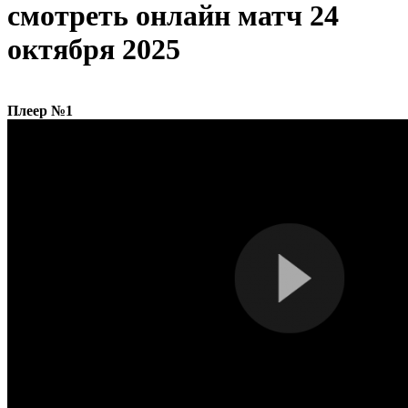
cмотреть онлайн матч 24
октября 2025
Плеер №1