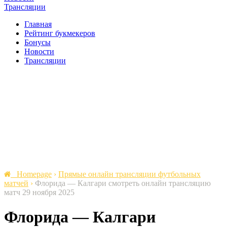
Трансляции
Главная
Рейтинг букмекеров
Бонусы
Новости
Трансляции
Homepage
›
Прямые онлайн трансляции футбольных
матчей
›
Флорида — Калгари смотреть онлайн трансляцию
матч 29 ноября 2025
Флорида — Калгари