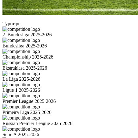
Турниры
2. Bundesliga 2025-2026
Bundesliga 2025-2026
Championship 2025-2026
Ekstraklasa 2025-2026
La Liga 2025-2026
Ligue 1 2025-2026
Premier League 2025-2026
Primeira Liga 2025-2026
Russian Premier League 2025-2026
Serie A 2025-2026