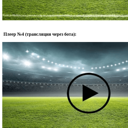
Плеер №4 (трансляция через бота):