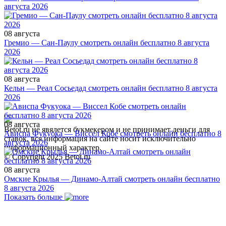
августа 2026
08 августа
Гремио — Сан-Паулу смотреть онлайн бесплатно 8 августа
2026
08 августа
Кельн — Реал Сосьедад смотреть онлайн бесплатно 8 августа
2026
08 августа
Betot.ru не явялется букмекером и не принимает деньги для
Ависпа Фукуока — Виссел Кобе смотреть онлайн бесплатно 8
ставок, вся информация на сайте носит исключительно
августа 2026
информационный характер.
© Copyright 2025 Betot.ru
08 августа
Омские Крылья — Динамо-Алтай смотреть онлайн бесплатно
8 августа 2026
Показать больше