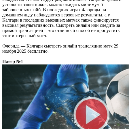
усталости защитников, можно ожидать минимум 5
заброшенных шайб. В последних играх Флориды на
домашнем льду наблюдаются верховые результаты, а у
Калгари в последних выездных матчах также фиксируется
высокая результативность. Смотреть онлайн или следить за
прямой трансляцией – это отличный способ не пропустить
этот интересный матч.
Флорида — Калгари смотреть онлайн трансляцию матч 29
ноября 2025 бесплатно.
Плеер №1