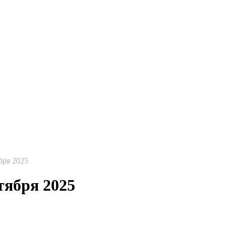
бря 2025
тября 2025