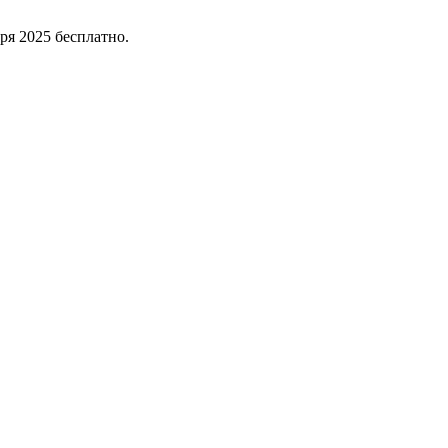
я 2025 бесплатно.