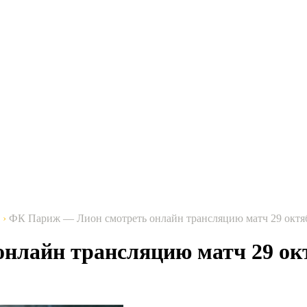
›
ФК Париж — Лион смотреть онлайн трансляцию матч 29 октя
нлайн трансляцию матч 29 ок