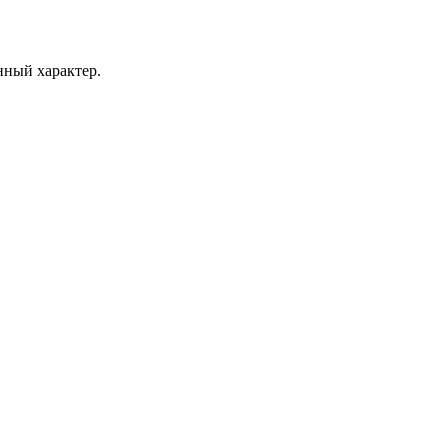
нный характер.