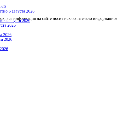
026
тавок, вся информация на сайте носит исключительно информацио
о 6 августа 2026
а 2026
 2026