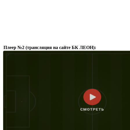
Плеер №2 (трансляция на сайте БК ЛЕОН):