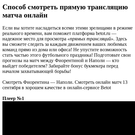
Cпособ смотреть прямую трансляцию
матча онлайн
Если вы хотите насладиться всеми этими зрелищами в режиме
реального времени, вам поможет платформа betot.ru —
надежное место для просмотра
«прямых трансляций»
. Здесь
вы сможете следить за каждым движением ваших любимых
команд прямо из дома или офиса! Не упустите возможность
стать частью этого футбольного праздника! Подготовьте свои
прогнозы на матч между Фиорентиной и Наполи — кто
выйдет победителем? Забирайте бонус букмекера перед
началом захватывающей борьбы!
Смотреть Фиорентина — Наполи. Смотреть онлайн матч 13
сентября в хорошем качестве в онлайн-сервисе Betot
Плеер №1