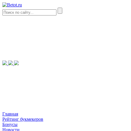
Главная
Рейтинг букмекеров
Бонусы
Новости