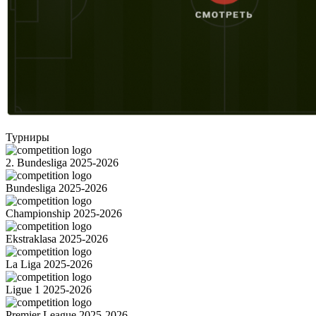
Турниры
2. Bundesliga 2025-2026
Bundesliga 2025-2026
Championship 2025-2026
Ekstraklasa 2025-2026
La Liga 2025-2026
Ligue 1 2025-2026
Premier League 2025-2026