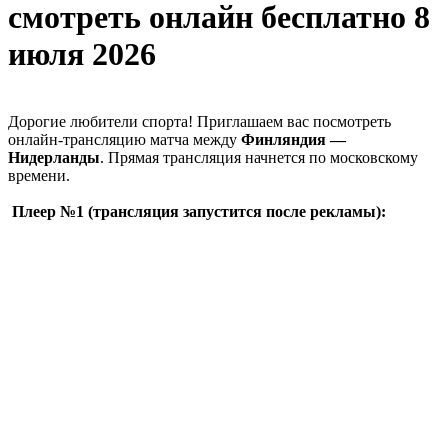
смотреть онлайн бесплатно 8
июля 2026
Дорогие любители спорта! Приглашаем вас посмотреть
онлайн-трансляцию матча между
Финляндия —
Нидерланды
. Прямая трансляция начнется по московскому
времени.
Плеер №1 (трансляция запустится после рекламы):