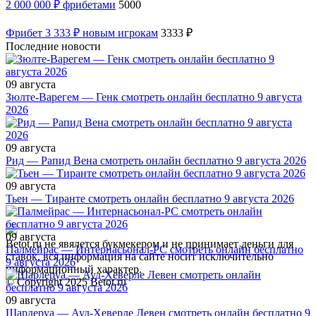
2 000 000 ₽ фрибетами
5000
Фрибет 3 333 ₽ новым игрокам
3333 ₽
Последние новости
09 августа
Зюлте-Варегем — Генк смотреть онлайн бесплатно 9 августа
2026
09 августа
Рид — Рапид Вена смотреть онлайн бесплатно 9 августа 2026
09 августа
Тьен — Тиранте смотреть онлайн бесплатно 9 августа 2026
09 августа
Betot.ru не явялется букмекером и не принимает деньги для
Палмейрас — Интернасьонал-РС смотреть онлайн бесплатно
ставок, вся информация на сайте носит исключительно
9 августа 2026
информационный характер.
© Copyright 2025 Betot.ru
09 августа
Шарлеруа — Ауд-Хеверле Левен смотреть онлайн бесплатно 9