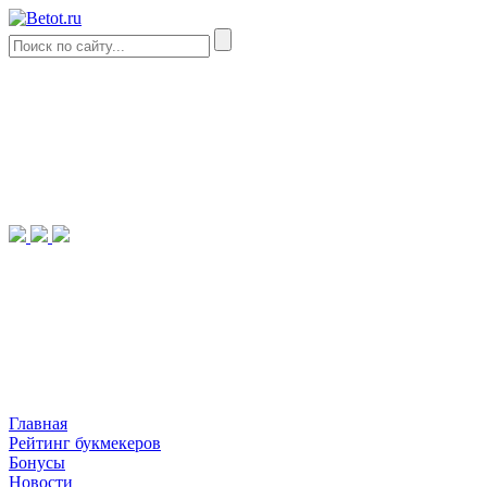
Главная
Рейтинг букмекеров
Бонусы
Новости