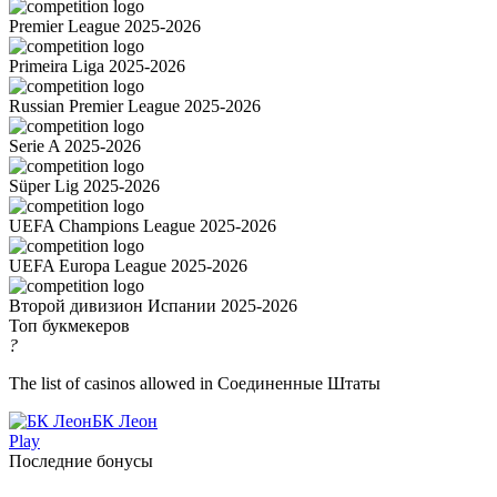
Premier League 2025-2026
Primeira Liga 2025-2026
Russian Premier League 2025-2026
Serie A 2025-2026
Süper Lig 2025-2026
UEFA Champions League 2025-2026
UEFA Europa League 2025-2026
Второй дивизион Испании 2025-2026
Топ букмекеров
?
The list of casinos allowed in Соединенные Штаты
БК Леон
Play
Последние бонусы