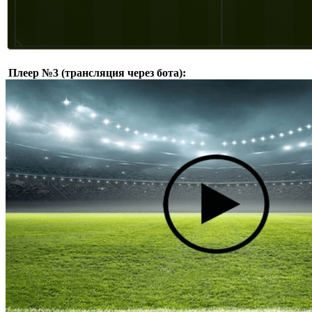
Плеер №3 (трансляция через бота):