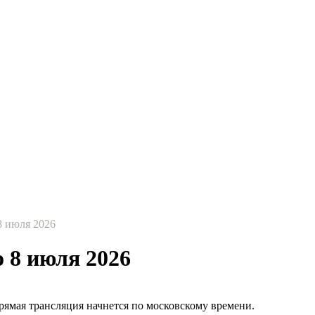
8 июля 2026
 8 июля 2026
Прямая трансляция начнется по московскому времени.