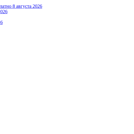
атно 8 августа 2026
26