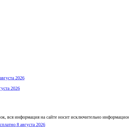
густа 2026
тавок, вся информация на сайте носит исключительно информацио