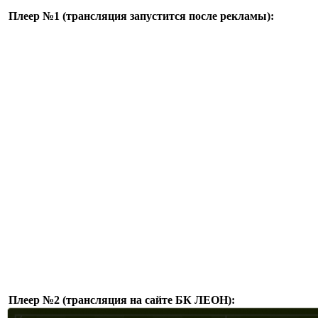
Плеер №1 (трансляция запустится после рекламы):
Плеер №2 (трансляция на сайте БК ЛЕОН):