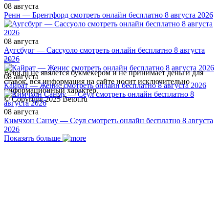
08 августа
Ренн — Брентфорд смотреть онлайн бесплатно 8 августа 2026
08 августа
Аугсбург — Сассуоло смотреть онлайн бесплатно 8 августа
2026
Betot.ru не явялется букмекером и не принимает деньги для
08 августа
ставок, вся информация на сайте носит исключительно
Кайрат — Женис смотреть онлайн бесплатно 8 августа 2026
информационный характер.
© Copyright 2025 Betot.ru
08 августа
Кимчхон Санму — Сеул смотреть онлайн бесплатно 8 августа
2026
Показать больше