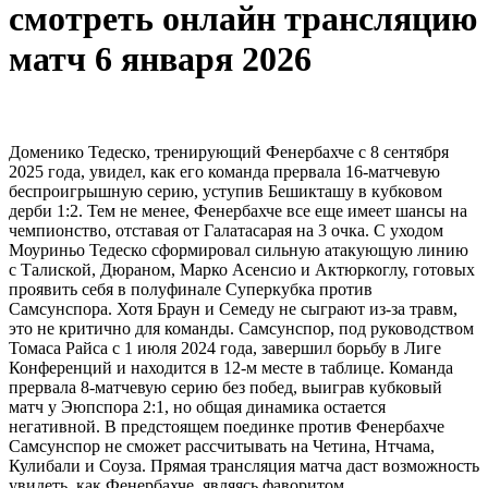
смотреть онлайн трансляцию
матч 6 января 2026
Доменико Тедеско, тренирующий Фенербахче с 8 сентября
2025 года, увидел, как его команда прервала 16-матчевую
беспроигрышную серию, уступив Бешикташу в кубковом
дерби 1:2. Тем не менее, Фенербахче все еще имеет шансы на
чемпионство, отставая от Галатасарая на 3 очка. С уходом
Моуриньо Тедеско сформировал сильную атакующую линию
с Талиской, Дюраном, Марко Асенсио и Актюркоглу, готовых
проявить себя в полуфинале Суперкубка против
Самсунспора. Хотя Браун и Семеду не сыграют из-за травм,
это не критично для команды. Самсунспор, под руководством
Томаса Райса с 1 июля 2024 года, завершил борьбу в Лиге
Конференций и находится в 12-м месте в таблице. Команда
прервала 8-матчевую серию без побед, выиграв кубковый
матч у Эюпспора 2:1, но общая динамика остается
негативной. В предстоящем поединке против Фенербахче
Самсунспор не сможет рассчитывать на Четина, Нтчама,
Кулибали и Соуза. Прямая трансляция матча даст возможность
увидеть, как Фенербахче, являясь фаворитом,