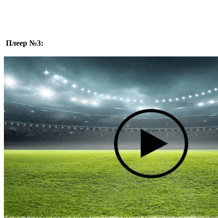
Плеер №3: