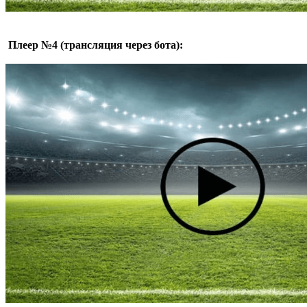
Плеер №4 (трансляция через бота):