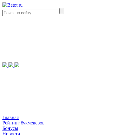
Главная
Рейтинг букмекеров
Бонусы
Новости