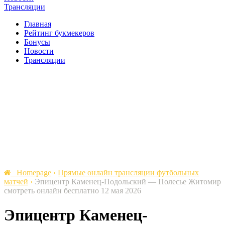
Трансляции
Главная
Рейтинг букмекеров
Бонусы
Новости
Трансляции
Homepage
›
Прямые онлайн трансляции футбольных
матчей
›
Эпицентр Каменец-Подольский — Полесье Житомир
смотреть онлайн бесплатно 12 мая 2026
Эпицентр Каменец-