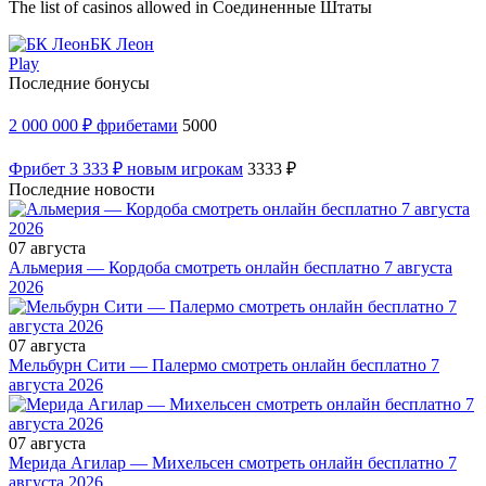
The list of casinos allowed in Соединенные Штаты
БК Леон
Play
Последние бонусы
2 000 000 ₽ фрибетами
5000
Фрибет 3 333 ₽ новым игрокам
3333 ₽
Последние новости
07 августа
Альмерия — Кордоба смотреть онлайн бесплатно 7 августа
2026
07 августа
Мельбурн Сити — Палермо смотреть онлайн бесплатно 7
августа 2026
07 августа
Мерида Агилар — Михельсен смотреть онлайн бесплатно 7
августа 2026