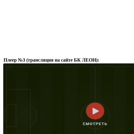
Плеер №3 (трансляция на сайте БК ЛЕОН):