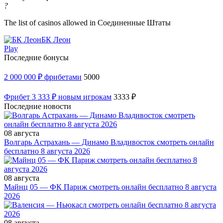
?
The list of casinos allowed in Соединенные Штаты
БК Леон
Play
Последние бонусы
2 000 000 ₽ фрибетами
5000
Фрибет 3 333 ₽ новым игрокам
3333 ₽
Последние новости
08 августа
Волгарь Астрахань — Динамо Владивосток смотреть онлайн
бесплатно 8 августа 2026
08 августа
Майнц 05 — ФК Париж смотреть онлайн бесплатно 8 августа
2026
08 августа