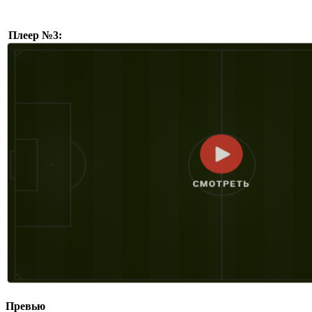
Плеер №3:
Превью