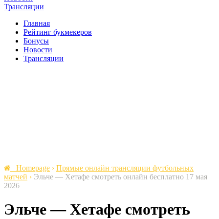
Трансляции
Главная
Рейтинг букмекеров
Бонусы
Новости
Трансляции
Homepage
›
Прямые онлайн трансляции футбольных
матчей
›
Эльче — Хетафе смотреть онлайн бесплатно 17 мая
2026
Эльче — Хетафе смотреть