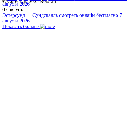
© Copyright 2025 Betot.ru
07 августа
Эстерсунд — Сундсвалль смотреть онлайн бесплатно 7
августа 2026
Показать больше