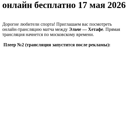
онлайн бесплатно 17 мая 2026
Дорогие любители спорта! Приглашаем вас посмотреть
онлайн-трансляцию матча между
Эльче — Хетафе
. Прямая
трансляция начнется по московскому времени.
Плеер №2 (трансляция запустится после рекламы):