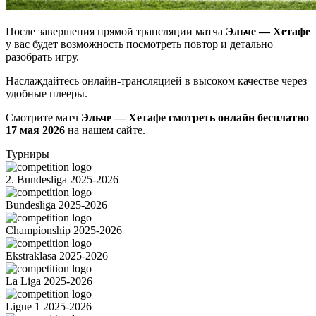
После завершения прямой трансляции матча
Эльче — Хетафе
у вас будет возможность посмотреть повтор и детально
разобрать игру.
Наслаждайтесь онлайн-трансляцией в высоком качестве через
удобные плееры.
Смотрите матч
Эльче — Хетафе смотреть онлайн бесплатно
17 мая 2026
на нашем сайте.
Турниры
2. Bundesliga 2025-2026
Bundesliga 2025-2026
Championship 2025-2026
Ekstraklasa 2025-2026
La Liga 2025-2026
Ligue 1 2025-2026