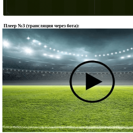
Плеер №3 (трансляция через бота):