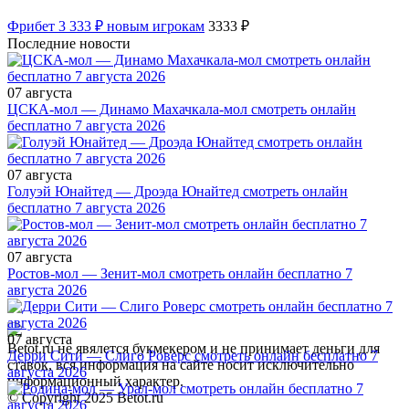
Фрибет 3 333 ₽ новым игрокам
3333 ₽
Последние новости
07 августа
ЦСКА-мол — Динамо Махачкала-мол смотреть онлайн
бесплатно 7 августа 2026
07 августа
Голуэй Юнайтед — Дроэда Юнайтед смотреть онлайн
бесплатно 7 августа 2026
07 августа
Ростов-мол — Зенит-мол смотреть онлайн бесплатно 7
августа 2026
07 августа
Betot.ru не явялется букмекером и не принимает деньги для
Дерри Сити — Слиго Роверс смотреть онлайн бесплатно 7
ставок, вся информация на сайте носит исключительно
августа 2026
информационный характер.
© Copyright 2025 Betot.ru