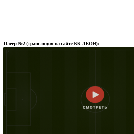
Плеер №2 (трансляция на сайте БК ЛЕОН):