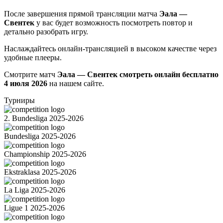
После завершения прямой трансляции матча
Эала —
Свентек
у вас будет возможность посмотреть повтор и
детально разобрать игру.
Наслаждайтесь онлайн-трансляцией в высоком качестве через
удобные плееры.
Смотрите матч
Эала — Свентек смотреть онлайн бесплатно
4 июля 2026
на нашем сайте.
Турниры
2. Bundesliga 2025-2026
Bundesliga 2025-2026
Championship 2025-2026
Ekstraklasa 2025-2026
La Liga 2025-2026
Ligue 1 2025-2026