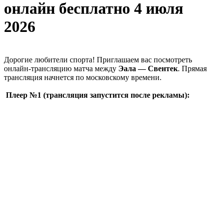
онлайн бесплатно 4 июля
2026
Дорогие любители спорта! Приглашаем вас посмотреть
онлайн-трансляцию матча между
Эала — Свентек
. Прямая
трансляция начнется по московскому времени.
Плеер №1 (трансляция запустится после рекламы):