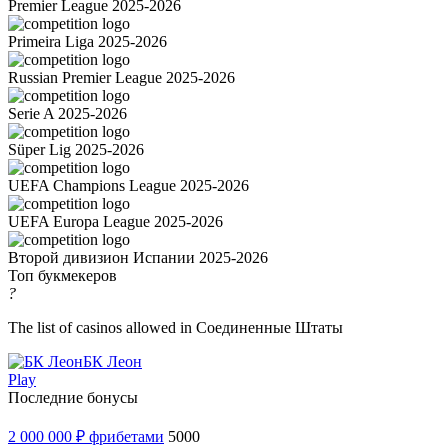
Premier League 2025-2026
Primeira Liga 2025-2026
Russian Premier League 2025-2026
Serie A 2025-2026
Süper Lig 2025-2026
UEFA Champions League 2025-2026
UEFA Europa League 2025-2026
Второй дивизион Испании 2025-2026
Топ букмекеров
?
The list of casinos allowed in Соединенные Штаты
БК Леон
Play
Последние бонусы
2 000 000 ₽ фрибетами
5000