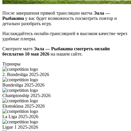
После завершения прямой трансляции матча
Эала —
Рыбакина
у вас будет возможность посмотреть повтор и
детально разобрать игру.
Наслаждайтесь онлайн-трансляцией в высоком качестве через
удобные плееры.
Смотрите матч
Эала — Рыбакина смотреть онлайн
бесплатно 10 мая 2026
на нашем сайте.
Турниры
2. Bundesliga 2025-2026
Bundesliga 2025-2026
Championship 2025-2026
Ekstraklasa 2025-2026
La Liga 2025-2026
Ligue 1 2025-2026