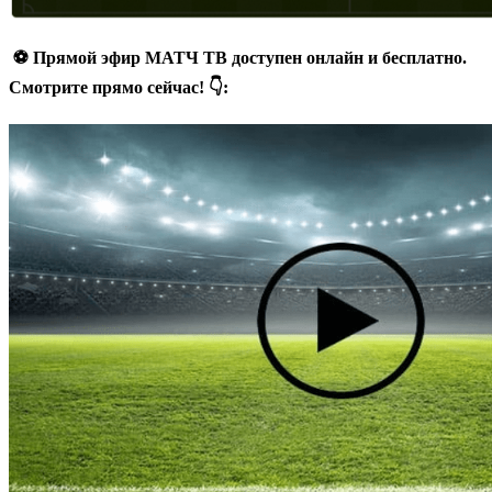
⚽️ Прямой эфир МАТЧ ТВ доступен онлайн и бесплатно.
Смотрите прямо сейчас! 👇: