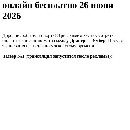
онлайн бесплатно 26 июня
2026
Дорогие любители спорта! Приглашаем вас посмотреть
онлайн-трансляцию матча между
Драпер — Умбер
. Прямая
трансляция начнется по московскому времени.
Плеер №1 (трансляция запустится после рекламы):