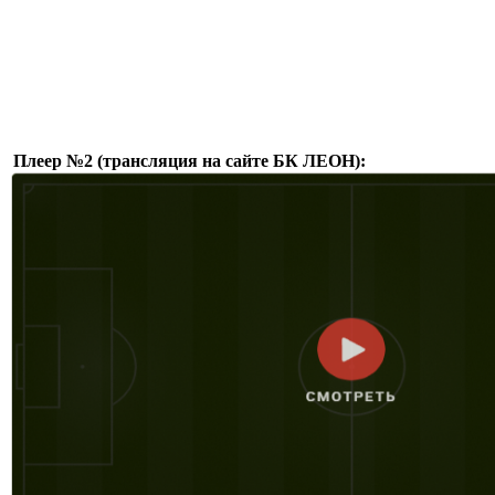
Плеер №2 (трансляция на сайте БК ЛЕОН):