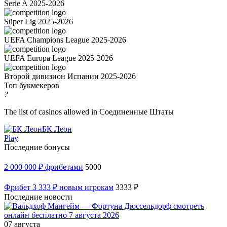
Serie A 2025-2026
Süper Lig 2025-2026
UEFA Champions League 2025-2026
UEFA Europa League 2025-2026
Второй дивизион Испании 2025-2026
Топ букмекеров
?
The list of casinos allowed in Соединенные Штаты
БК Леон
Play
Последние бонусы
2 000 000 ₽ фрибетами
5000
Фрибет 3 333 ₽ новым игрокам
3333 ₽
Последние новости
07 августа