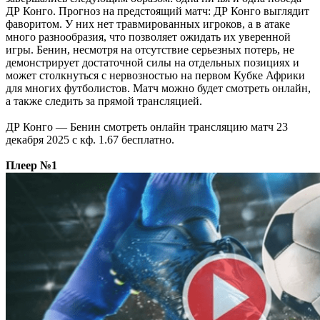
ДР Конго. Прогноз на предстоящий матч: ДР Конго выглядит
фаворитом. У них нет травмированных игроков, а в атаке
много разнообразия, что позволяет ожидать их уверенной
игры. Бенин, несмотря на отсутствие серьезных потерь, не
демонстрирует достаточной силы на отдельных позициях и
может столкнуться с нервозностью на первом Кубке Африки
для многих футболистов. Матч можно будет смотреть онлайн,
а также следить за прямой трансляцией.
ДР Конго — Бенин смотреть онлайн трансляцию матч 23
декабря 2025 с кф. 1.67 бесплатно.
Плеер №1