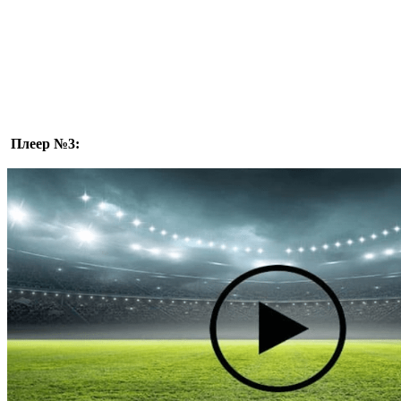
Плеер №3: