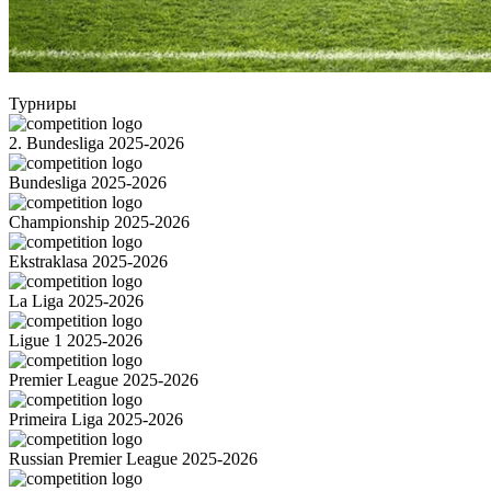
Турниры
2. Bundesliga 2025-2026
Bundesliga 2025-2026
Championship 2025-2026
Ekstraklasa 2025-2026
La Liga 2025-2026
Ligue 1 2025-2026
Premier League 2025-2026
Primeira Liga 2025-2026
Russian Premier League 2025-2026