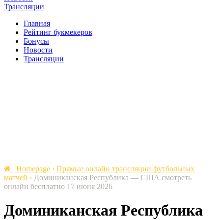
Трансляции
Главная
Рейтинг букмекеров
Бонусы
Новости
Трансляции
Homepage
›
Прямые онлайн трансляции футбольных
матчей
›
Доминиканская Республика — США смотреть
онлайн бесплатно 17 июня 2026
Доминиканская Республика