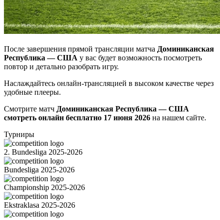
После завершения прямой трансляции матча
Доминиканская
Республика — США
у вас будет возможность посмотреть
повтор и детально разобрать игру.
Наслаждайтесь онлайн-трансляцией в высоком качестве через
удобные плееры.
Смотрите матч
Доминиканская Республика — США
смотреть онлайн бесплатно 17 июня 2026
на нашем сайте.
Турниры
2. Bundesliga 2025-2026
Bundesliga 2025-2026
Championship 2025-2026
Ekstraklasa 2025-2026