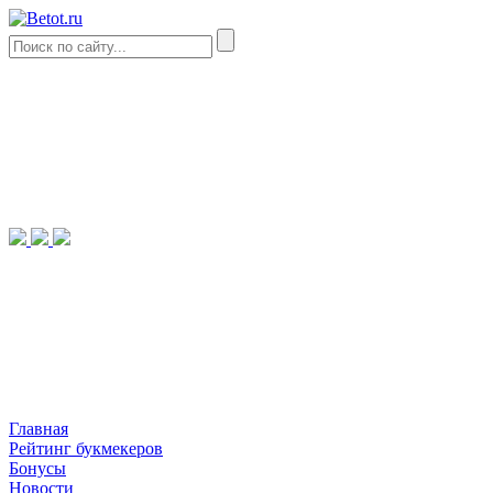
Главная
Рейтинг букмекеров
Бонусы
Новости