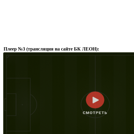
Плеер №3 (трансляция на сайте БК ЛЕОН):