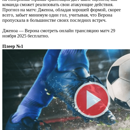
команда сможет реализовать свои атакующие действия.
Прогноз на матч: Дженоа, обладая хорошей формой, скорее
всего, забьет минимум один гол, учитывая, что Верона
пропускала в большинстве своих последних встреч.
Дженоа — Верона смотреть онлайн трансляцию матч 29
ноября 2025 бесплатно.
Плеер №1