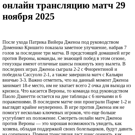
онлайн трансляцию матч 29
ноября 2025
После ухода Патрика Вийера Дженоа под руководством
Доменико Кришито показала заметное улучшение, набрав 7
голов за последние три матча. В предстоящей домашней игре
против Вероны, команды, не знающей побед в этом сезоне,
генуэзцы имеют отличные шансы покинуть зону вылета. В
последних играх Дженоа сыграла 2-2 с Фиорентиной и
победила Сассуоло 2-1, а также завершила матч с Кальяри
вничью 3-3. Важно отметить, что на данный момент Дженоа
занимает 18-е место, им не хватает всего 2 очка для выхода из
кризиса. Что касается Вероны, то команда под руководством
Паоло Дзанетти остается на дне таблицы с 6 ничьими и 6
поражениями. В последнем матче они проиграли Парме 1-2 и
выглядят крайне неуверенно. В игре против Дженоа им не
помогут несколько ключевых игроков, что еще больше
усугубляет их положение. Смотреть онлайн матч Дженоа
против Вероны — это хорошая возможность увидеть, как
хозяева, обладая поддержкой своих болельщиков, будут давить
на соперника. Прямая трансляция даст шанс оценить, как