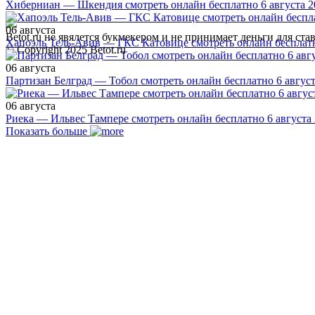
Хиберниан — Шкендия смотреть онлайн бесплатно 6 августа 2
06 августа
Betot.ru не явялется букмекером и не принимает деньги для с
Хапоэль Тель-Авив — ГКС Катовице смотреть онлайн бесплатн
© Copyright 2025 Betot.ru
06 августа
Партизан Белград — Тобол смотреть онлайн бесплатно 6 август
06 августа
Риека — Ильвес Тампере смотреть онлайн бесплатно 6 августа
Показать больше