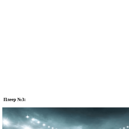
Плеер №3: