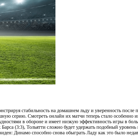
нстрируя стабильность на домашнем льду и уверенность после п
ешную серию. Смотреть онлайн их матчи теперь стало особенно 
трудностями в обороне и имеет низкую эффективность игры в боль
Барса (3:3), Тольятти сложно будет удержать подобный уровень 
ден: Динамо способно снова обыграть Ладу как это было недавн