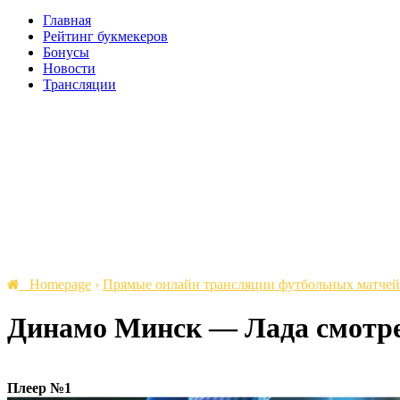
Главная
Рейтинг букмекеров
Бонусы
Новости
Трансляции
Homepage
›
Прямые онлайн трансляции футбольных матчей
Динамо Минск — Лада смотре
Плеер №1