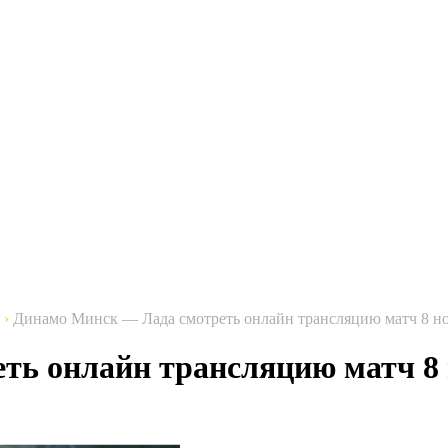
›
Динамо Минск — Лада смотреть онлайн трансляцию матч 8 но
ть онлайн трансляцию матч 8 