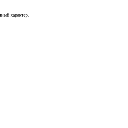
нный характер.