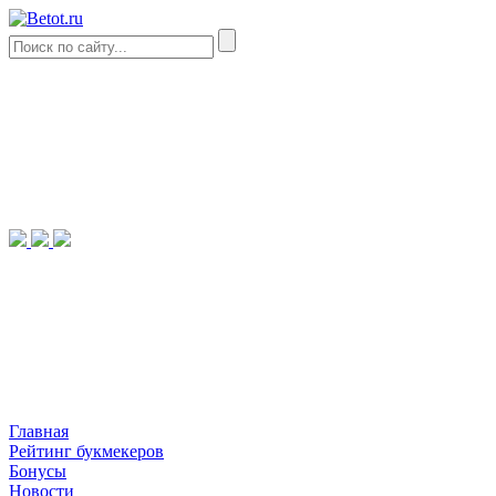
Главная
Рейтинг букмекеров
Бонусы
Новости