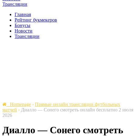
Трансляции
Главная
Рейтинг букмекеров
Бонусы
Новости
Трансляции
Homepage
›
Прямые онлайн трансляции футбольных
матчей
›
Диалло — Сонего смотреть онлайн бесплатно 2 июля
2026
Диалло — Сонего смотреть