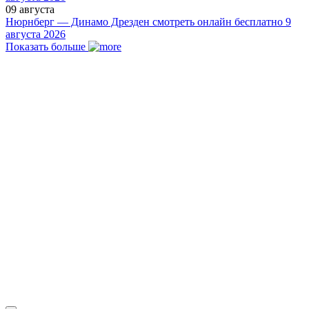
09 августа
Нюрнберг — Динамо Дрезден смотреть онлайн бесплатно 9
августа 2026
Показать больше