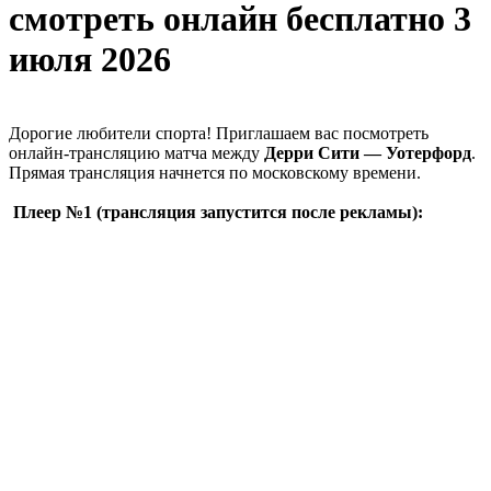
смотреть онлайн бесплатно 3
июля 2026
Дорогие любители спорта! Приглашаем вас посмотреть
онлайн-трансляцию матча между
Дерри Сити — Уотерфорд
.
Прямая трансляция начнется по московскому времени.
Плеер №1 (трансляция запустится после рекламы):