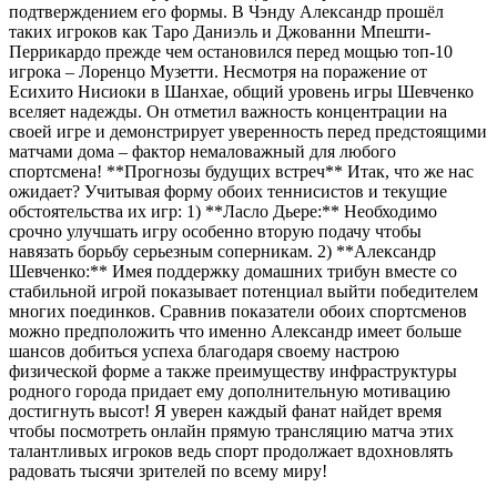
подтверждением его формы. В Чэнду Александр прошёл
таких игроков как Таро Даниэль и Джованни Мпешти-
Перрикардо прежде чем остановился перед мощью топ-10
игрока – Лоренцо Музетти. Несмотря на поражение от
Есихито Нисиоки в Шанхае, общий уровень игры Шевченко
вселяет надежды. Он отметил важность концентрации на
своей игре и демонстрирует уверенность перед предстоящими
матчами дома – фактор немаловажный для любого
спортсмена! **Прогнозы будущих встреч** Итак, что же нас
ожидает? Учитывая форму обоих теннисистов и текущие
обстоятельства их игр: 1) **Ласло Дьере:** Необходимо
срочно улучшать игру особенно вторую подачу чтобы
навязать борьбу серьезным соперникам. 2) **Александр
Шевченко:** Имея поддержку домашних трибун вместе со
стабильной игрой показывает потенциал выйти победителем
многих поединков. Сравнив показатели обоих спортсменов
можно предположить что именно Александр имеет больше
шансов добиться успеха благодаря своему настрою
физической форме а также преимуществу инфраструктуры
родного города придает ему дополнительную мотивацию
достигнуть высот! Я уверен каждый фанат найдет время
чтобы посмотреть онлайн прямую трансляцию матча этих
талантливых игроков ведь спорт продолжает вдохновлять
радовать тысячи зрителей по всему миру!