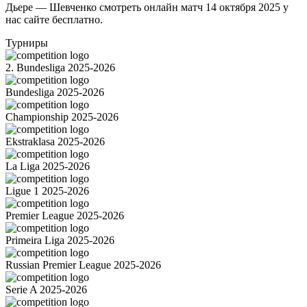
Дьере — Шевченко cмотреть онлайн матч 14 октября 2025 у
нас сайте бесплатно.
Турниры
2. Bundesliga 2025-2026
Bundesliga 2025-2026
Championship 2025-2026
Ekstraklasa 2025-2026
La Liga 2025-2026
Ligue 1 2025-2026
Premier League 2025-2026
Primeira Liga 2025-2026
Russian Premier League 2025-2026
Serie A 2025-2026