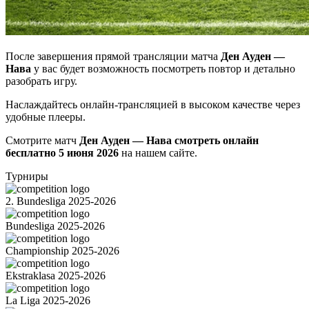
После завершения прямой трансляции матча
Ден Ауден —
Нава
у вас будет возможность посмотреть повтор и детально
разобрать игру.
Наслаждайтесь онлайн-трансляцией в высоком качестве через
удобные плееры.
Смотрите матч
Ден Ауден — Нава смотреть онлайн
бесплатно 5 июня 2026
на нашем сайте.
Турниры
2. Bundesliga 2025-2026
Bundesliga 2025-2026
Championship 2025-2026
Ekstraklasa 2025-2026
La Liga 2025-2026