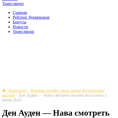
Трансляции
Главная
Рейтинг букмекеров
Бонусы
Новости
Трансляции
Homepage
›
Прямые онлайн трансляции футбольных
матчей
›
Ден Ауден — Нава смотреть онлайн бесплатно 5
июня 2026
Ден Ауден — Нава смотреть