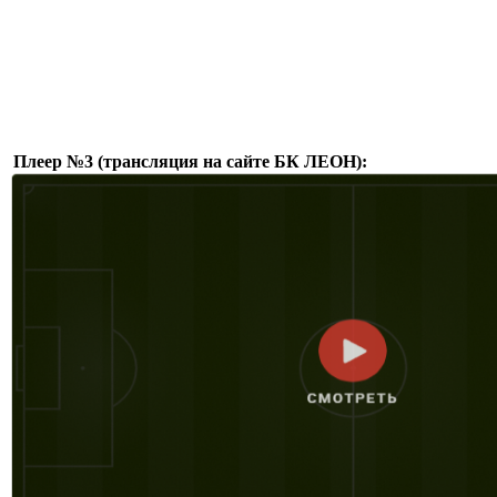
Плеер №3 (трансляция на сайте БК ЛЕОН):