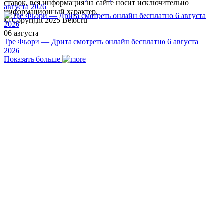
ставок, вся информация на сайте носит исключительно
августа 2026
информационный характер.
© Copyright 2025 Betot.ru
06 августа
Тре Фьори — Дрита смотреть онлайн бесплатно 6 августа
2026
Показать больше