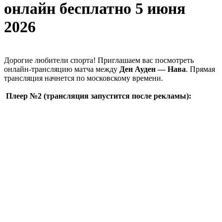
онлайн бесплатно 5 июня
2026
Дорогие любители спорта! Приглашаем вас посмотреть
онлайн-трансляцию матча между
Ден Ауден — Нава
. Прямая
трансляция начнется по московскому времени.
Плеер №2 (трансляция запустится после рекламы):