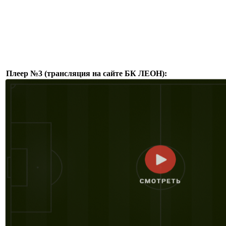
Плеер №3 (трансляция на сайте БК ЛЕОН):