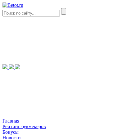
Главная
Рейтинг букмекеров
Бонусы
Новости