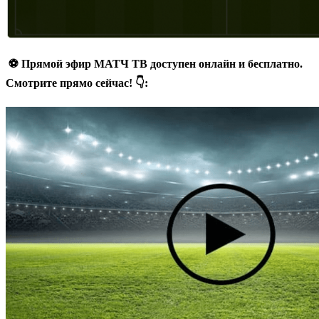
⚽️ Прямой эфир МАТЧ ТВ доступен онлайн и бесплатно.
Смотрите прямо сейчас! 👇: