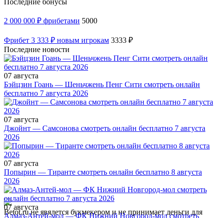
Последние бонусы
2 000 000 ₽ фрибетами
5000
Фрибет 3 333 ₽ новым игрокам
3333 ₽
Последние новости
07 августа
Бэйцзин Гоань — Шеньчжень Пенг Сити смотреть онлайн
бесплатно 7 августа 2026
07 августа
Джойнт — Самсонова смотреть онлайн бесплатно 7 августа
2026
07 августа
Попырин — Тиранте смотреть онлайн бесплатно 8 августа
2026
07 августа
Betot.ru не явялется букмекером и не принимает деньги для
Алмаз-Антей-мол — ФК Нижний Новгород-мол смотреть