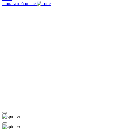
Показать больше