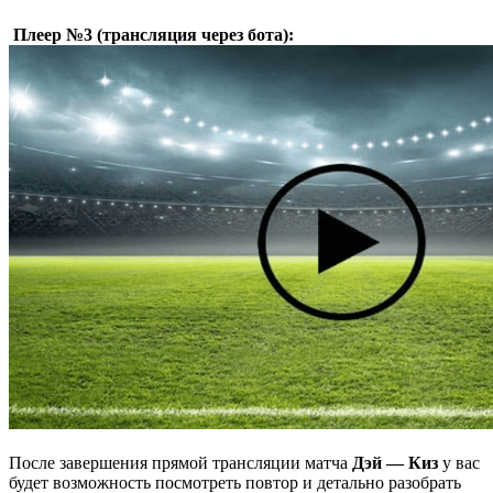
Плеер №3 (трансляция через бота):
После завершения прямой трансляции матча
Дэй — Киз
у вас
будет возможность посмотреть повтор и детально разобрать