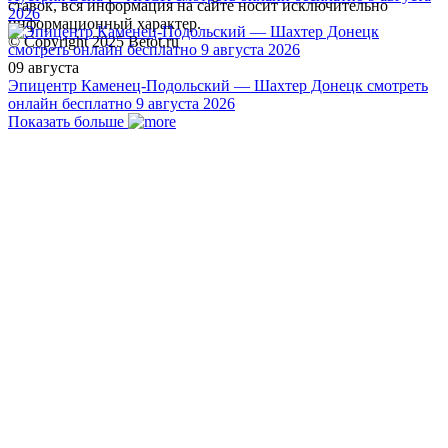
ставок, вся информация на сайте носит исключительно
2026
информационный характер.
© Copyright 2025 Betot.ru
09 августа
Эпицентр Каменец-Подольский — Шахтер Донецк смотреть
онлайн бесплатно 9 августа 2026
Показать больше