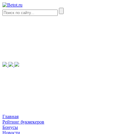
Главная
Рейтинг букмекеров
Бонусы
Новости