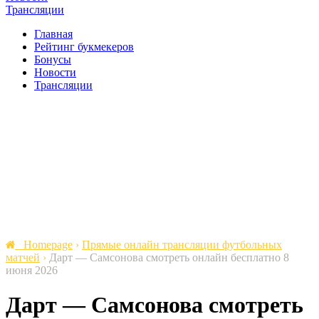
Трансляции
Главная
Рейтинг букмекеров
Бонусы
Новости
Трансляции
Homepage
›
Прямые онлайн трансляции футбольных
матчей
›
Дарт — Самсонова смотреть онлайн бесплатно 8
июня 2026
Дарт — Самсонова смотреть