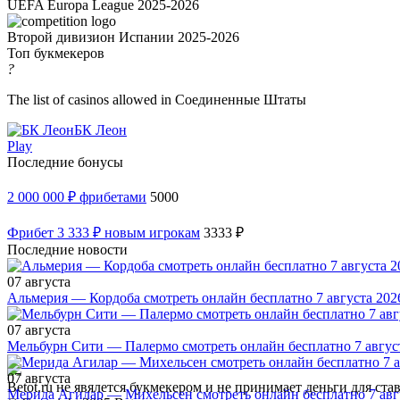
UEFA Europa League 2025-2026
Второй дивизион Испании 2025-2026
Топ букмекеров
?
The list of casinos allowed in Соединенные Штаты
БК Леон
Play
Последние бонусы
2 000 000 ₽ фрибетами
5000
Фрибет 3 333 ₽ новым игрокам
3333 ₽
Последние новости
07 августа
Альмерия — Кордоба смотреть онлайн бесплатно 7 августа 202
07 августа
Мельбурн Сити — Палермо смотреть онлайн бесплатно 7 авгус
07 августа
Betot.ru не явялется букмекером и не принимает деньги для с
Мерида Агилар — Михельсен смотреть онлайн бесплатно 7 авг