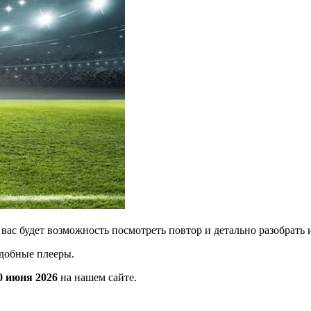
 вас будет возможность посмотреть повтор и детально разобрать 
удобные плееры.
0 июня 2026
на нашем сайте.