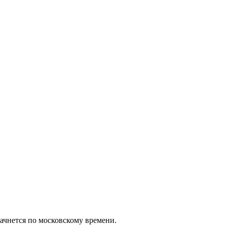
начнется по московскому времени.