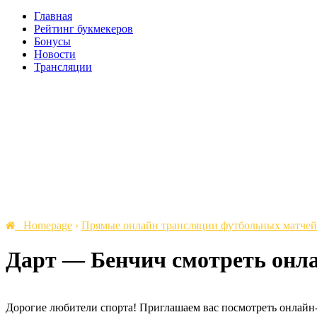
Главная
Рейтинг букмекеров
Бонусы
Новости
Трансляции
Homepage
›
Прямые онлайн трансляции футбольных матчей
Дарт — Бенчич смотреть онла
Дорогие любители спорта! Приглашаем вас посмотреть онлай