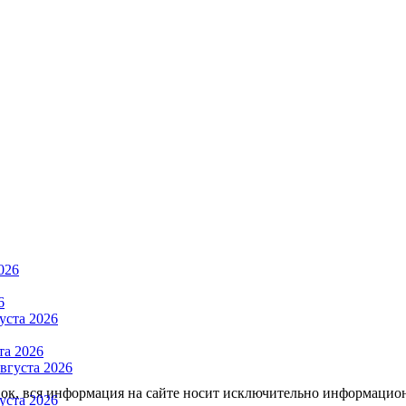
6
та 2026
тавок, вся информация на сайте носит исключительно информацио
уста 2026