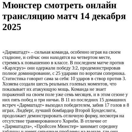
Мюнстер смотреть онлайн
трансляцию матч 14 декабря
2025
«Дармштадт» – сильная команда, особенно играя на своем
стадионе, и сейчас они находятся на четвертом месте,
стремясь к повышению в классе. В последнем матче против
«Карлсруэ» они одержали победу 3:2, продемонстрировав
полное доминирование, с 25 ударами по воротам соперника.
Статистика говорит сама за себя: 10 ударов в створ против 3.
Хозяева создали шесть реальных голевых моментов, что
показывает их атакующую мощь. Команда не знает
поражений на своем поле уже семь месяцев, и в этом сезоне у
них пять побед и три ничьи. В 11 из последних 15 домашних
встреч «Дармштадт» выходил победителем, забив 17 голов в 8
играх. Лидберг, лучший бомбардир Второй Бундеслиги,
продолжает демонстрировать отличную форму, несмотря на
отсутствие травмированного Хорнби. В отличие от
«Дармштадта», «Пройссен Мюнстер» занимает середину
таблицы и имеет серьезные проблемы на выезде, где они