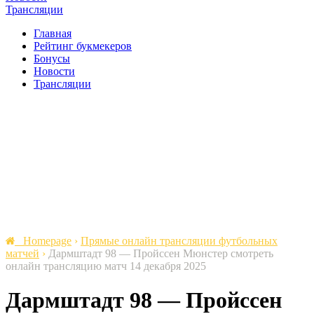
Трансляции
Главная
Рейтинг букмекеров
Бонусы
Новости
Трансляции
Homepage
›
Прямые онлайн трансляции футбольных
матчей
›
Дармштадт 98 — Пройссен Мюнстер смотреть
онлайн трансляцию матч 14 декабря 2025
Дармштадт 98 — Пройссен