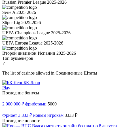
Russian Premier League 2025-2026
Serie A 2025-2026
Süper Lig 2025-2026
UEFA Champions League 2025-2026
UEFA Europa League 2025-2026
Второй дивизион Испании 2025-2026
Топ букмекеров
?
The list of casinos allowed in Соединенные Штаты
БК Леон
Play
Последние бонусы
2 000 000 ₽ фрибетами
5000
Фрибет 3 333 ₽ новым игрокам
3333 ₽
Последние новости