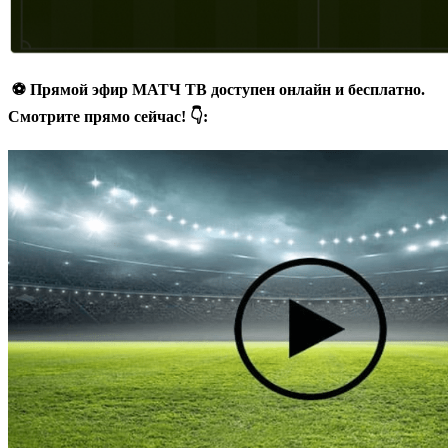
⚽️ Прямой эфир МАТЧ ТВ доступен онлайн и бесплатно.
Смотрите прямо сейчас! 👇: