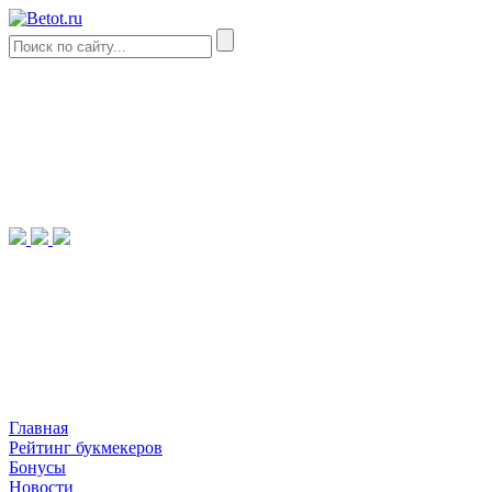
Главная
Рейтинг букмекеров
Бонусы
Новости