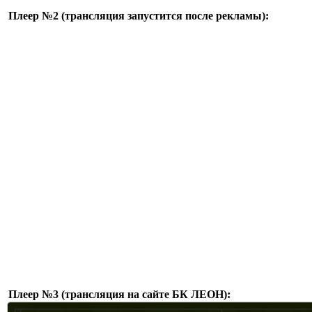
Плеер №2 (трансляция запустится после рекламы):
Плеер №3 (трансляция на сайте БК ЛЕОН):