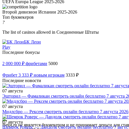
UEFA Europa League 2025-2026
Второй дивизион Испании 2025-2026
Топ букмекеров
?
The list of casinos allowed in Соединенные Штаты
БК Леон
Play
Последние бонусы
2 000 000 ₽ фрибетами
5000
Фрибет 3 333 ₽ новым игрокам
3333 ₽
Последние новости
07 августа
Эшторил — Фамаликан смотреть онлайн бесплатно 7 августа 2
07 августа
Мидлсбро — Рексем смотреть онлайн бесплатно 7 августа 2026
07 августа
Betot.ru не явялется букмекером и не принимает деньги для с
Шемрок Роверс — Дандолк смотреть онлайн бесплатно 7 авгус