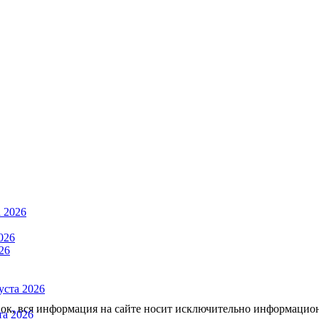
026
тавок, вся информация на сайте носит исключительно информацио
та 2026