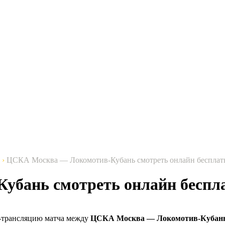
›
ЦСКА Москва — Локомотив-Кубань смотреть онлайн бесплатн
бань смотреть онлайн беспла
н-трансляцию матча между
ЦСКА Москва — Локомотив-Кубан