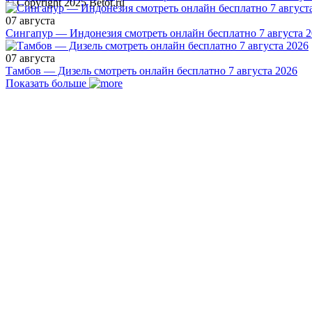
© Copyright 2025 Betot.ru
07 августа
Сингапур — Индонезия смотреть онлайн бесплатно 7 августа 
07 августа
Тамбов — Дизель смотреть онлайн бесплатно 7 августа 2026
Показать больше