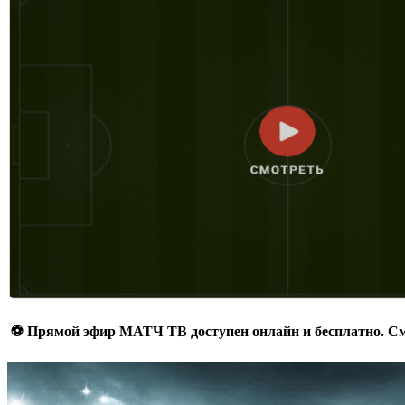
⚽️ Прямой эфир МАТЧ ТВ доступен онлайн и бесплатно. Смо